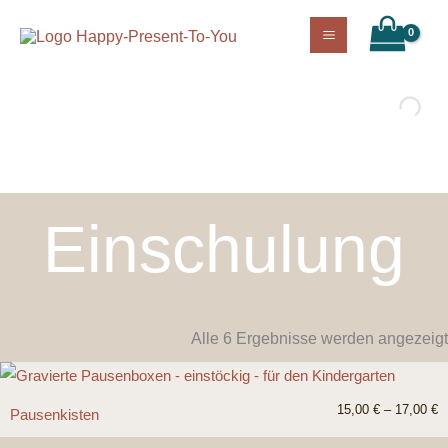
Zum
Inhalt
springen
Einschulung
Alle 6 Ergebnisse werden angezeigt
15,00
€
–
17,00
€
Pausenkisten